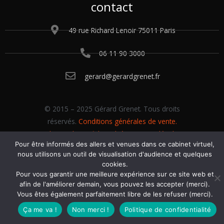
contact
49 rue Richard Lenoir 75011 Paris
06 11 90 3000
gerard@gerardgrenet.fr
© 2015 – 2025 Gérard Grenet. Tous droits
réservés.
Conditions générales de vente.
Politique de confidentialité.
Mentions légales
.
Pour être informés des allers et venues dans ce cabinet virtuel,
Gérer les cookies
.
nous utilisons un outil de visualisation d'audience et quelques
cookies.
Pour vous garantir une meilleure expérience sur ce site web et
afin de l'améliorer demain, vous pouvez les accepter (merci).
Vous êtes également parfaitement libre de les refuser (merci).
Ça me va !
Non merci !
Politique de confidentialité