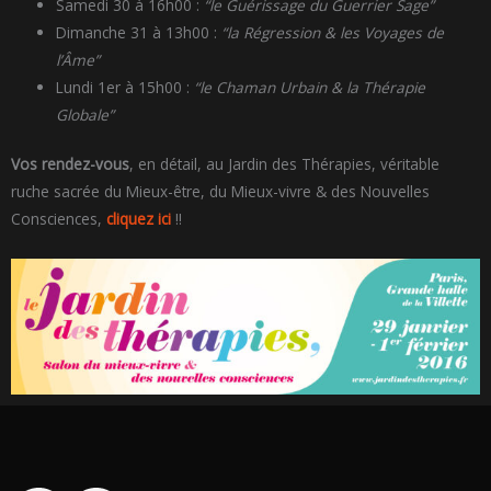
Samedi 30 à 16h00 :
“le Guérissage du Guerrier Sage”
Dimanche 31 à 13h00 :
“la Régression & les Voyages de
l’Âme”
Lundi 1er à 15h00 :
“le Chaman Urbain & la Thérapie
Globale”
Vos rendez-vous
, en détail, au Jardin des Thérapies, véritable
ruche sacrée du Mieux-être, du Mieux-vivre & des Nouvelles
Consciences,
cliquez ici
!!