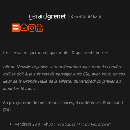
Aller
au
contenu
I
Panier
n
s
t
C’est le salon qui monte, qui monte…& qui monte encore !
a
Alix de Neuville organise sa manifestation avec toute la Lumière
g
qu’il se doit & je suis ravi de partager avec Elle, avec Vous, en ces
r
lieux de la Grande Halle de la Villette, du vendredi 29 janvier au
a
lundi 1er février !
m
Au programme de mes réjouissances, 4 conférences & un stand
J74 :
Vendredi 29 à 14h00 :
“Pratiquez l’Art du Vibratoire”