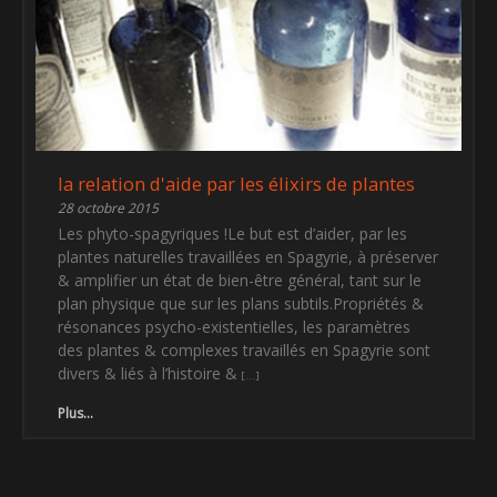
la relation d'aide par les élixirs de plantes
28 octobre 2015
Les phyto-spagyriques !Le but est d’aider, par les
plantes naturelles travaillées en Spagyrie, à préserver
& amplifier un état de bien-être général, tant sur le
plan physique que sur les plans subtils.Propriétés &
résonances psycho-existentielles, les paramètres
des plantes & complexes travaillés en Spagyrie sont
divers & liés à l’histoire &
Plus...