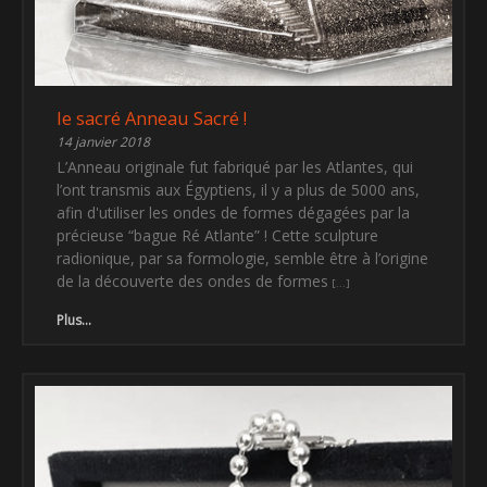
le sacré Anneau Sacré !
14 janvier 2018
L’Anneau originale fut fabriqué par les Atlantes, qui
l’ont transmis aux Égyptiens, il y a plus de 5000 ans,
afin d'utiliser les ondes de formes dégagées par la
précieuse “bague Ré Atlante” ! Cette sculpture
radionique, par sa formologie, semble être à l’origine
de la découverte des ondes de formes
Plus...