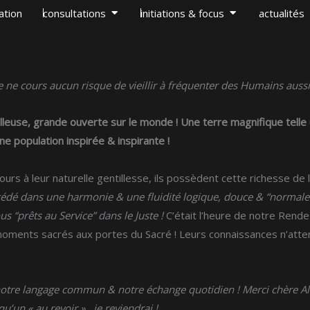
OUVRIR CONSULTATIONS
OUVRIR INITIAT
ation
consultations
initiations & focus
actualités
ne cours aucun risque de vieillir à fréquenter des Humains aussi
lleuse, grande ouverte sur le monde ! Une terre magnifique telle u
ne population inspirée & inspirante !
rs à leur naturelle gentillesse, ils possèdent cette richesse de l
cédé dans une harmonie & une fluidité logique, douce & “normale
ous “prêts au Service” dans le Juste !
C’était l’heure de notre Ren
oments sacrés aux portes du Sacré ! Leurs connaissances n’attend
notre langage commun & notre échange quotidien !
Merci chère Al
qu’un « au revoir »…je reviendrai !