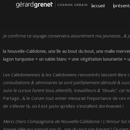
Aller
accueil
présent
au
contenu
Je confirme ce voyage conservera assurément ma jeunesse…& je 
la Nouvelle-Calédonie, une île au bout du bout, une malle mervei
lagon turquoise + un sable blanc + une végétation luxuriante + u
Les Calédoniennes & les Calédoniens rencontrés laissent libre cou
consultations & séminaires se sont parfaitement déroulé & suc
suivi le cursus furent tous attentifs, travailleurs & “doués”, car t
Partage…& le Corum tout entier mesurait l’importance de ces m
de s’élever là, où il est juste qu’elles s’installent dorénavant !
Merci chers Compagnons de Nouvelle-Calédonie ! L’Amour fut 
bonne idée qui passait par là…pas du tout par hasard !
Ce n’est 