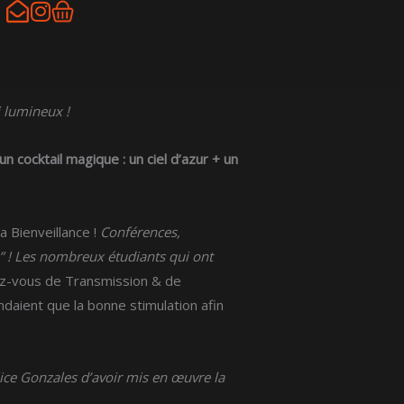
I
Panier
IONS & FOCUS
n
s
t
a
 lumineux !
g
r
n cocktail magique : un ciel d’azur + un
a
m
a Bienveillance !
Conférences,
” ! Les nombreux étudiants qui ont
dez-vous de Transmission & de
aient que la bonne stimulation afin
ice Gonzales d’avoir mis en œuvre la