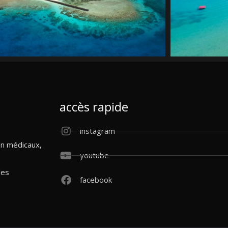
accès rapide
instagram
on médicaux,
youtube
des
facebook