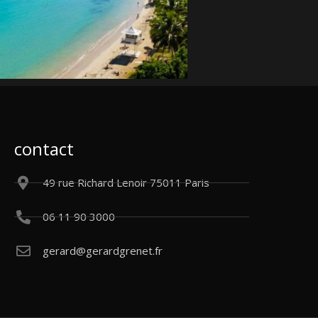
contact
49 rue Richard Lenoir 75011 Paris
06 11 90 3000
gerard@gerardgrenet.fr