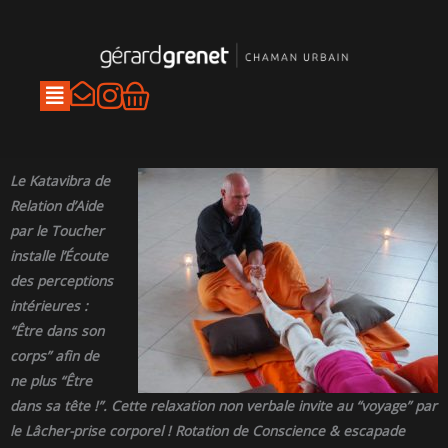
Aller
au
contenu
I
Panier
n
s
t
Le Katavibra de
a
Relation d’Aide
par le Toucher
g
installe l’Écoute
r
des perceptions
a
intérieures :
m
“Être dans son
corps” afin de
ne plus “Être
dans sa tête !”. Cette relaxation non verbale invite au “voyage” par
le Lâcher-prise corporel ! Rotation de Conscience & escapade