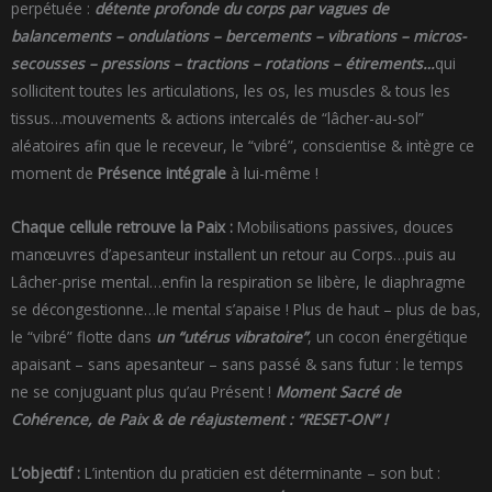
perpétuée :
détente profonde du corps par vagues de
balancements – ondulations – bercements – vibrations – micros-
secousses – pressions – tractions – rotations – étirements…
qui
sollicitent toutes les articulations, les os, les muscles & tous les
tissus…mouvements & actions intercalés de “lâcher-au-sol”
aléatoires afin que le receveur, le “vibré”, conscientise & intègre ce
moment de
Présence intégrale
à lui-même !
Chaque cellule retrouve la Paix :
Mobilisations passives, douces
manœuvres d’apesanteur installent un retour au Corps…puis au
Lâcher-prise mental…enfin la respiration se libère, le diaphragme
se décongestionne…le mental s’apaise ! Plus de haut – plus de bas,
le “vibré” flotte dans
un “utérus vibratoire”
, un cocon énergétique
apaisant – sans apesanteur – sans passé & sans futur : le temps
ne se conjuguant plus qu’au Présent !
Moment Sacré de
Cohérence, de Paix & de réajustement : “RESET-ON” !
L’objectif :
L’intention du praticien est déterminante – son but :