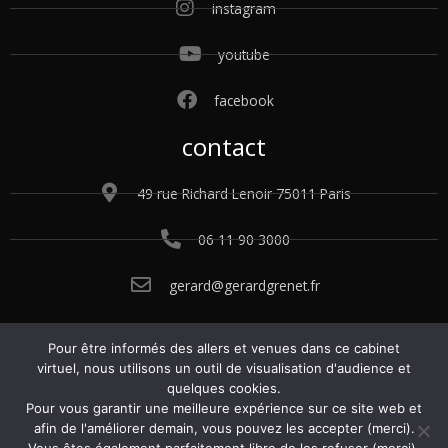
instagram
youtube
facebook
contact
49 rue Richard Lenoir 75011 Paris
06 11 90 3000
gerard@gerardgrenet.fr
Pour être informés des allers et venues dans ce cabinet
© 2015 – 2025 Gérard Grenet. Tous droits
virtuel, nous utilisons un outil de visualisation d'audience et
réservés.
Conditions générales de vente.
quelques cookies.
Politique de confidentialité.
Mentions légales
.
Pour vous garantir une meilleure expérience sur ce site web et
Gérer les cookies
.
afin de l'améliorer demain, vous pouvez les accepter (merci).