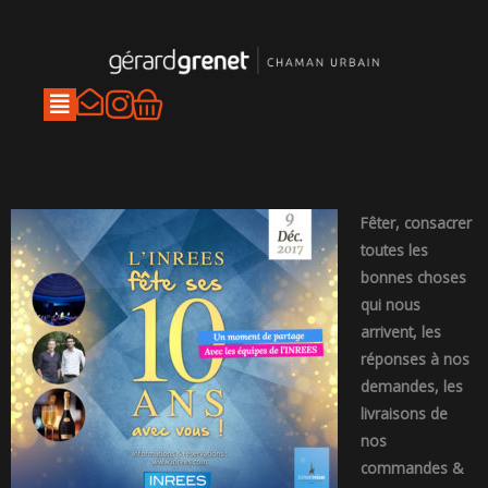
Aller
au
contenu
I
Panier
n
s
t
a
Fêter, consacrer
toutes les
g
bonnes choses
r
qui nous
a
arrivent, les
m
réponses à nos
demandes, les
livraisons de
nos
commandes &