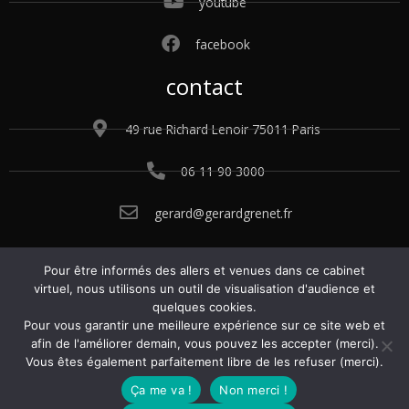
youtube
facebook
contact
49 rue Richard Lenoir 75011 Paris
06 11 90 3000
gerard@gerardgrenet.fr
Pour être informés des allers et venues dans ce cabinet
© 2015 – 2025 Gérard Grenet. Tous droits
virtuel, nous utilisons un outil de visualisation d'audience et
réservés.
Conditions générales de vente.
quelques cookies.
Politique de confidentialité.
Mentions légales
.
Pour vous garantir une meilleure expérience sur ce site web et
Gérer les cookies
.
afin de l'améliorer demain, vous pouvez les accepter (merci).
Vous êtes également parfaitement libre de les refuser (merci).
Ça me va !
Non merci !