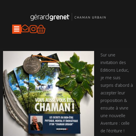
Aller
au
contenu
I
Panier
n
s
t
Sur une
a
invitation des
Editions Leduc,
g
je me suis
r
surpris d’abord à
a
accepter leur
m
proposition &
ensuite à vivre
une nouvelle
Aventure : celle
de l’écriture !