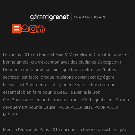
Aller
au
contenu
I
Panier
n
s
t
Le cursus 2015 en Radiesthésie & Magnétisme Curatif fût une très
a
bonne année, cru d’exception avec des étudiants d’exception !
Donner le meilleur de soi ainsi que transmettre ses “bottes
g
secrètes” est facile lorsque l’auditoire devient cet égrégore
r
bienveillant & demeure stable, orienté vers le but commun
a
essentiel : bien faire pour le Beau, le Bien & le Bon !
m
Ces Guérisseurs en herbe méritent mes efforts quotidiens & mon
dévouement pour la Cause : POUR ALLER BIEN, POUR ALLER
MIEUX !
Merci à l’équipe de Paris 2015 qui dans la théorie aussi bien qu’à