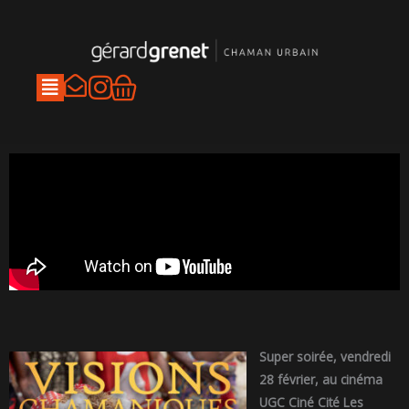
Aller
au
contenu
I
Panier
n
s
t
a
g
r
a
m
Super soirée, vendredi
28 février, au cinéma
UGC Ciné Cité Les