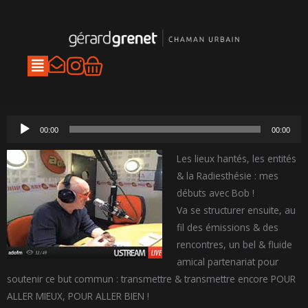
Aller
au
contenu
I
Panier
n
s
t
Lecteur
00:00
00:00
a
audio
Les lieux hantés, les entités
g
& la Radiesthésie : mes
r
débuts avec Bob !
a
Va se structurer ensuite, au
m
fil des émissions & des
rencontres, un bel & fluide
amical partenariat pour
soutenir ce but commun : transmettre & transmettre encore POUR
ALLER MIEUX, POUR ALLER BIEN !