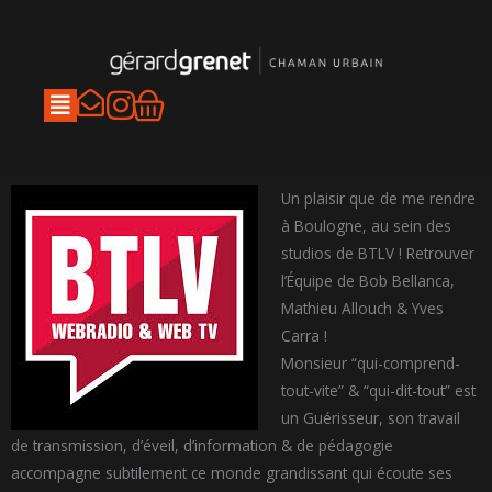
Aller
au
contenu
I
Panier
n
s
t
Un plaisir que de me rendre
a
à Boulogne, au sein des
studios de BTLV ! Retrouver
g
l’Équipe de Bob Bellanca,
r
Mathieu Allouch & Yves
a
Carra !
m
Monsieur “qui-comprend-
tout-vite” & “qui-dit-tout” est
un Guérisseur, son travail
de transmission, d’éveil, d’information & de pédagogie
accompagne subtilement ce monde grandissant qui écoute ses