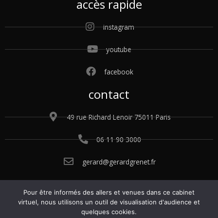
accès rapide
instagram
youtube
facebook
contact
49 rue Richard Lenoir 75011 Paris
06 11 90 3000
gerard@gerardgrenet.fr
Pour être informés des allers et venues dans ce cabinet
© 2015 – 2025 Gérard Grenet. Tous droits
virtuel, nous utilisons un outil de visualisation d'audience et
réservés.
Conditions générales de vente.
quelques cookies.
Politique de confidentialité.
Mentions légales
.