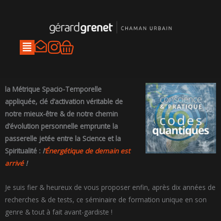
Aller
au
contenu
I
Panier
n
s
t
la Métrique Spacio-Temporelle
a
appliquée, clé d’activation véritable de
notre mieux-être & de notre chemin
g
d’évolution personnelle emprunte la
r
passerelle jetée entre la Science et la
a
Spiritualité :
l
‘Énergétique de demain est
m
arrivé
!
Je suis fier & heureux de vous proposer enfin, après dix années de
recherches & de tests, ce séminaire de formation unique en son
genre & tout à fait avant-gardiste !