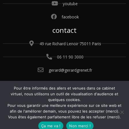
youtube
facebook
contact
49 rue Richard Lenoir 75011 Paris
06 11 90 3000
gerard@gerardgrenet.fr
Pour être informés des allers et venues dans ce cabinet
© 2015 – 2025 Gérard Grenet. Tous droits
virtuel, nous utilisons un outil de visualisation d'audience et
réservés.
Conditions générales de vente.
quelques cookies.
Politique de confidentialité.
Mentions légales
.
Pour vous garantir une meilleure expérience sur ce site web et
Gérer les cookies
.
afin de l'améliorer demain, vous pouvez les accepter (merci).
Vous êtes également parfaitement libre de les refuser (merci).
Ça me va !
Non merci !