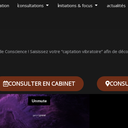
OUVRIR CONSULTATIONS
OUVRIR INITIAT
ation
consultations
initiations & focus
actualités
 Conscience ! Saisissez votre “captation vibratoire” afin de déco
CONSULTER EN CABINET
CONSU