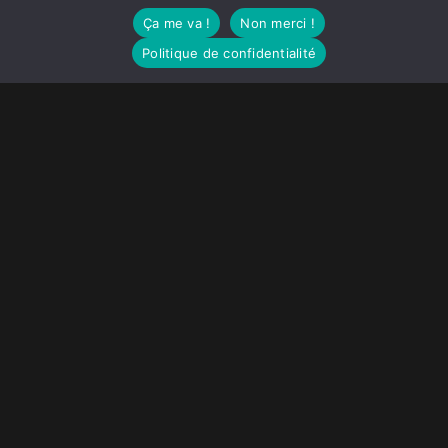
Ça me va !
Non merci !
je ne suis pas médecin
Politique de confidentialité
je ne détermine aucun diagnostic, mes
services, non médicaux, demeurent de
l’accompagnement de bien-être. Ils
n’interviennent en aucun cas dans le
déroulement des traitements allopathiques.
accès rapide
instagram
youtube
facebook
contact