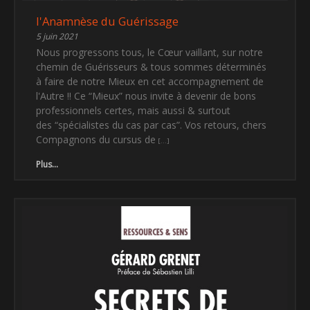
l'Anamnèse du Guérissage
5 juin 2021
Nous progressons tous, le Cœur vaillant, sur notre
chemin de Guérisseurs & tous sommes déterminés
à faire de notre Mieux en cet accompagnement de
l'Autre !! Ce “Mieux” nous invite à devenir de bons
professionnels certes, mais aussi & surtout
des “spécialistes du cas par cas”. Vos retours, chers
Compagnons du cursus de
Plus...