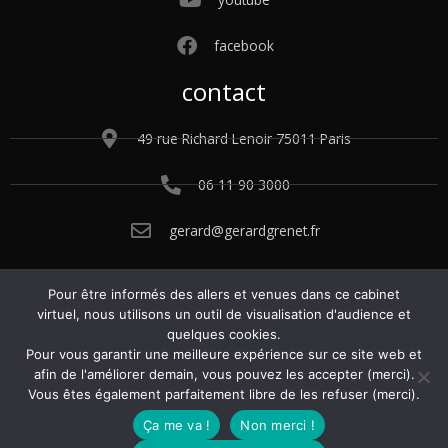
facebook
contact
49 rue Richard Lenoir 75011 Paris
06 11 90 3000
gerard@gerardgrenet.fr
Pour être informés des allers et venues dans ce cabinet
© 2015 – 2025 Gérard Grenet. Tous droits
virtuel, nous utilisons un outil de visualisation d'audience et
réservés.
Conditions générales de vente.
quelques cookies.
Politique de confidentialité.
Mentions légales
.
Pour vous garantir une meilleure expérience sur ce site web et
Gérer les cookies
.
afin de l'améliorer demain, vous pouvez les accepter (merci).
Vous êtes également parfaitement libre de les refuser (merci).
Ça me va !
Non merci !