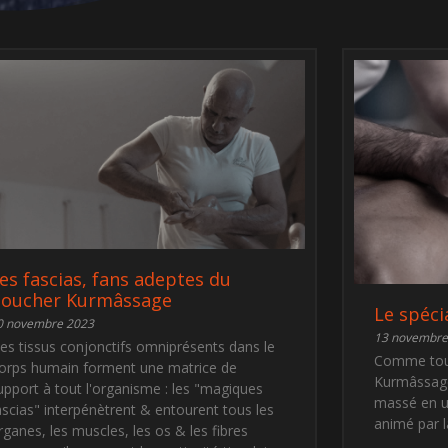
es fascias, fans adeptes du
oucher Kurmâssage
Le spéci
0 novembre 2023
13 novembre
es tissus conjonctifs omniprésents dans le
Comme tout
orps humain forment une matrice de
Kurmâssage
upport à tout l'organisme : les "magiques
massé en u
ascias" interpénètrent & entourent tous les
animé par l
rganes, les muscles, les os & les fibres