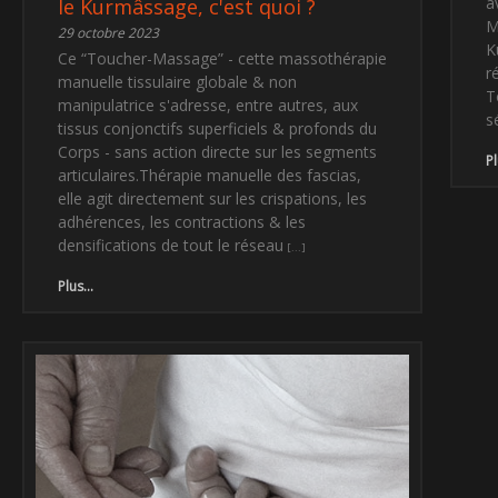
a
le Kurmâssage, c'est quoi ?
M
29 octobre 2023
K
Ce “Toucher-Massage” - cette massothérapie
r
manuelle tissulaire globale & non
T
manipulatrice s'adresse, entre autres, aux
s
tissus conjonctifs superficiels & profonds du
Corps - sans action directe sur les segments
Pl
articulaires.Thérapie manuelle des fascias,
elle agit directement sur les crispations, les
adhérences, les contractions & les
densifications de tout le réseau
Plus...