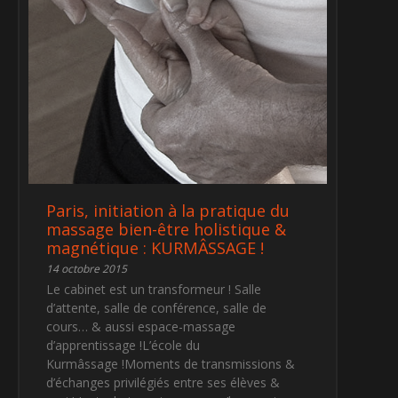
Paris, initiation à la pratique du
massage bien-être holistique &
magnétique : KURMÂSSAGE !
14 octobre 2015
Le cabinet est un transformeur ! Salle
d’attente, salle de conférence, salle de
cours… & aussi espace-massage
d’apprentissage !L’école du
Kurmâssage !Moments de transmissions &
d’échanges privilégiés entre ses élèves &