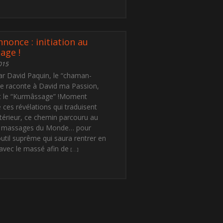
nonce : initiation au
age !
015
ar David Paquin, le “chaman-
 je raconte à David ma Passion,
 le “Kurmâssage” !Moment
ces révélations qui traduisent
térieur, ce chemin parcouru au
s massages du Monde… pour
’outil suprême qui saura rentrer en
avec le massé afin de