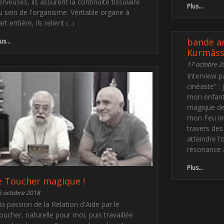
erveuses, ils assurent la continuité tissulaire
Plus...
u sein de l'organisme. Véritable organe à
art entière, ils relient
bande an
us...
Kurmâss
17 octobre 2
Interview p
cinéaste” :
mon enfant
magique de 
mon Feu in
travers de
atteindre l
résonance 
Plus...
e Toucher magique !
5 octobre 2018
a passion de la Relation d'Aide par le
oucher, naturelle pour moi, puis travaillée