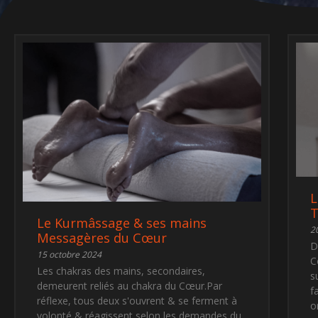
L
T
Le Kurmâssage & ses mains
2
Messagères du Cœur
D
15 octobre 2024
C
Les chakras des mains, secondaires,
s
demeurent reliés au chakra du Cœur.Par
f
réflexe, tous deux s'ouvrent & se ferment à
o
volonté & réagissent selon les demandes du