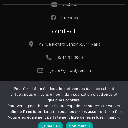
youtube
facebook
contact
49 rue Richard Lenoir 75011 Paris
06 11 90 3000
gerard@gerardgrenet.fr
Pour être informés des allers et venues dans ce cabinet
© 2015 – 2025 Gérard Grenet. Tous droits
virtuel, nous utilisons un outil de visualisation d'audience et
réservés.
Conditions générales de vente.
quelques cookies.
Politique de confidentialité.
Mentions légales
.
Pour vous garantir une meilleure expérience sur ce site web et
Gérer les cookies
.
afin de l'améliorer demain, vous pouvez les accepter (merci).
Vous êtes également parfaitement libre de les refuser (merci).
Ça me va !
Non merci !