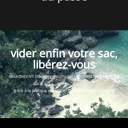
vider enfin votre sac,
libérez-vous
désactivez les blocages anciens qui contrôlent toujours votre
Vie
grâce à la pratique vibratoire : la Radiesthésie appliquée.