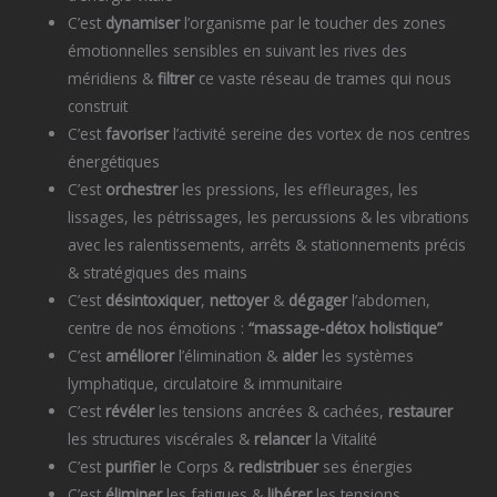
C’est
dynamiser
l’organisme par le toucher des zones
émotionnelles sensibles en suivant les rives des
méridiens &
filtrer
ce vaste réseau de trames qui nous
construit
C’est
favoriser
l’activité sereine des vortex de nos centres
énergétiques
C’est
orchestrer
les pressions, les effleurages, les
lissages, les pétrissages, les percussions & les vibrations
avec les ralentissements, arrêts & stationnements précis
& stratégiques des mains
C’est
désintoxiquer
,
nettoyer
&
dégager
l’abdomen,
centre de nos émotions :
“massage-détox holistique”
C’est
améliorer
l’élimination &
aider
les systèmes
lymphatique, circulatoire & immunitaire
C’est
révéler
les tensions ancrées & cachées,
restaurer
les structures viscérales &
relancer
la Vitalité
C’est
purifier
le Corps &
redistribuer
ses énergies
C’est
éliminer
les fatigues &
libérer
les tensions