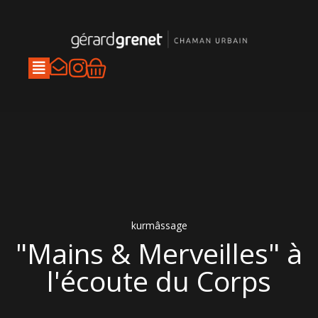
Aller
au
contenu
I
Panier
n
s
t
a
g
r
a
kurmâssage
m
"Mains & Merveilles" à
l'écoute du Corps