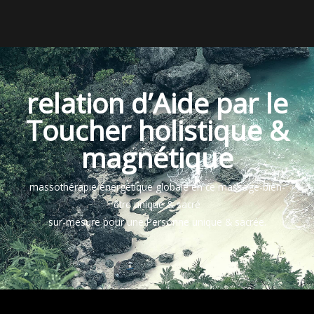
relation d’Aide par le
Toucher holistique &
magnétique
massothérapie énergétique globale en ce massage-bien-
être unique & sacré
sur-mesure pour une Personne unique & sacrée.