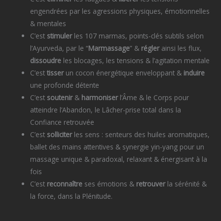
engendrées par les agressions physiques, émotionnelles
& mentales
C’est
stimuler
les 107 marmas, points-clés subtils selon
l’Ayurveda, par le “
Marmassage
” &
régler
ainsi les flux,
dissoudre
les blocages, les tensions & l’agitation mentale
C’est
tisser
un cocon énergétique enveloppant &
induire
une profonde détente
C’est
soutenir
&
harmoniser
l’Âme & le Corps pour
atteindre l’Abandon, le Lâcher-prise total dans la
Confiance retrouvée
C’est
solliciter
les sens : senteurs des huiles aromatiques,
ballet des mains attentives & synergie yin-yang pour un
massage unique & paradoxal, relaxant & énergisant à la
fois
C’est
reconnaître
ses émotions &
retrouver
la sérénité &
la force, dans la Plénitude.