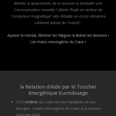
détente & apaisement, de le rassurer & d’installer une
Communication nouvelle ! Utiliser l’huile en vecteur de
“conducteur magnétique” afin d’établir un cocon vibratoire
cohérent autour du “massé”.
Apaiser le mental, éliminer les fatigues & libérer les tensions !
Les mains messagères du Cœur !
la Relation d’Aide par le Toucher
énergétique Kurmâssage
C’est
restituer
au Corps les flux équilibrés de ses
énergies : mains messagères du Cœur & porteuses
d’énergie vitale