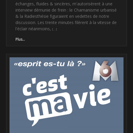
échanges, fluides & sincères, m'autorisèrent à une
interview démunie de frein : le Chamanisme urbanisé
& la Radiesthésie figuraient en vedettes de notre
discussion. Les trente minutes filèrent à la vitesse de
l'éclair néanmoins,
Plus...