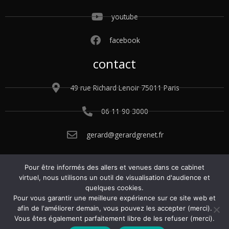
youtube
facebook
contact
49 rue Richard Lenoir 75011 Paris
06 11 90 3000
gerard@gerardgrenet.fr
Pour être informés des allers et venues dans ce cabinet
© 2015 – 2025 Gérard Grenet. Tous droits
virtuel, nous utilisons un outil de visualisation d'audience et
réservés.
Conditions générales de vente.
quelques cookies.
Politique de confidentialité.
Mentions légales
.
Pour vous garantir une meilleure expérience sur ce site web et
Gérer les cookies
.
afin de l'améliorer demain, vous pouvez les accepter (merci).
Vous êtes également parfaitement libre de les refuser (merci).